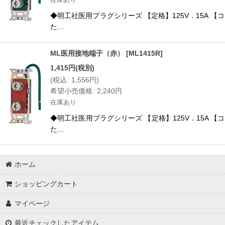
◆明工社医用プラグシリーズ 【定格】125V．15A 【
た…
ML医用接地端子（赤）
[
ML1415R
]
1,415
円
(税別)
(
税込
:
1,556
円
)
希望小売価格
:
2,240
円
在庫あり
◆明工社医用プラグシリーズ 【定格】125V．15A 【
た…
ホーム
ショッピングカート
マイページ
最近チェックしたアイテム