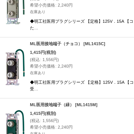
希望小売価格
:
2,240
円
在庫あり
◆明工社医用プラグシリーズ 【定格】125V．15A 【
た…
ML医用接地端子（チョコ）
[
ML1415C
]
1,415
円
(税別)
(
税込
:
1,556
円
)
希望小売価格
:
2,240
円
在庫あり
◆明工社医用プラグシリーズ 【定格】125V．15A 【
受…
ML医用接地端子（緑）
[
ML1415M
]
1,415
円
(税別)
(
税込
:
1,556
円
)
希望小売価格
:
2,240
円
在庫あり