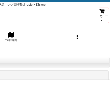
電設資材 reple.NETstore
カー
ト
ご利用案内
閉じる