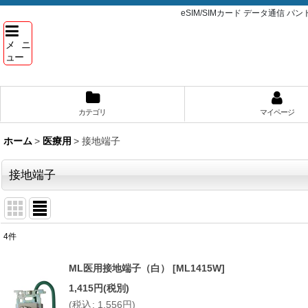
eSIM/SIMカード データ通信 
メニ
ュー
カテゴリ
マイページ
ホーム
>
医療用
>
接地端子
接地端子
4
件
表示数
:
ML医用接地端子（白）
[
ML1415W
]
並び順
:
1,415
円
(税別)
(
税込
:
1,556
円
)