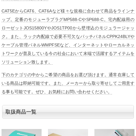
CAT5EからCAT6、CAT6Aなど様々な規格に合わせて商品をラインナ
ップ。定番のモジューラプラグMP588-CやSP688-C。宅内配線用の
ローゼットJOS15800YやJOS1TP00から壁埋込のモジュラージャッ
ク。また、ラック内配線で必要不可欠なパッチパネルCPPK24BLYや
ケーブル管理パネルWMPFSEなど、インターネットやローカルネッ
トワークが普及している今の社会において末端で活躍するアイテムを
ソリューション致します。
下のカテゴリの中からご希望の商品をお選び頂けます。通常在庫して
いる商品は即納可能です。また、メーカーから取り寄せしてご用意す
る事も可能です。ぜひ、お気軽にお問い合わせください。
取扱商品一覧