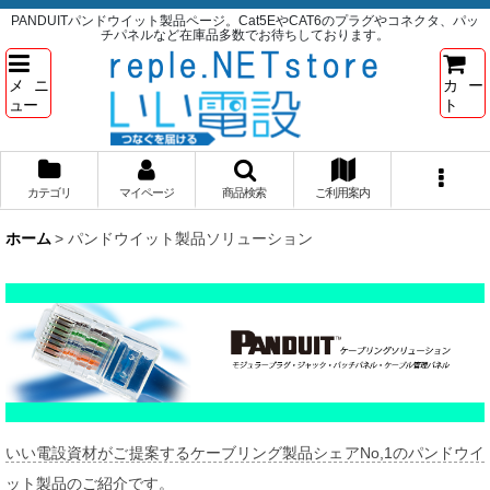
PANDUITパンドウイット製品ページ。Cat5EやCAT6のプラグやコネクタ、パッ
チパネルなど在庫品多数でお待ちしております。
メニ
カー
ュー
ト
カテゴリ
マイページ
商品検索
ご利用案内
ホーム
>
パンドウイット製品ソリューション
いい電設資材がご提案するケーブリング製品シェアNo,1のパンドウイ
ット製品のご紹介です。