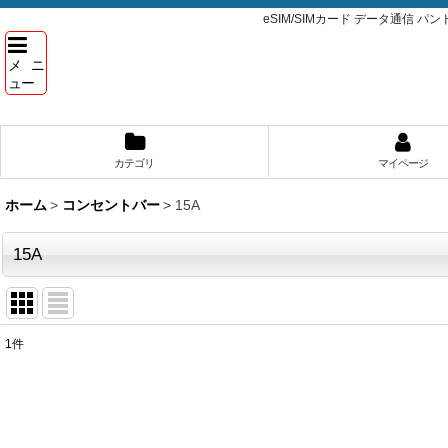
eSIM/SIMカード データ通信 
メニ
ュー
カテゴリ
マイページ
ホーム
>
コンセントバー
>
15A
15A
1
件
表示数
:
並び順
: