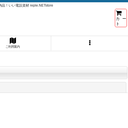
電設資材 reple.NETstore
カー
ト
ご利用案内
閉じる