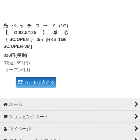
光パッチコード(1G)
【GI62.5/125】単芯
｛SC/OPEN｝3m
[
HKB-1G6-
SC/OPEN-3M
]
810
円
(税別)
(
税込
:
891
円
)
オープン価格
カートに入れる
ホーム
ショッピングカート
マイページ