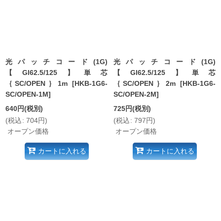
絞り込む
光パッチコード(1G)
光パッチコード(1G)
【GI62.5/125】単芯
【GI62.5/125】単芯
｛SC/OPEN｝1m
[
HKB-1G6-
｛SC/OPEN｝2m
[
HKB-1G6-
SC/OPEN-1M
]
SC/OPEN-2M
]
640
円
(税別)
725
円
(税別)
(
税込
:
704
円
)
(
税込
:
797
円
)
オープン価格
オープン価格
カートに入れる
カートに入れる