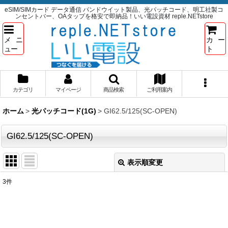
eSIM/SIMカード データ通信 パンドウイット製品、光パッチコード、明工社製コ
ンセントバー、OAタップを格安で即納品！いい電設資材 reple.NETstore
メニ
カー
ュー
ト
カテゴリ
マイページ
商品検索
ご利用案内
ホーム
>
光パッチコード(1G)
>
GI62.5/125(SC-OPEN)
GI62.5/125(SC-OPEN)
表示順変更
閉じる
3
件
表示数
:
並び順
: