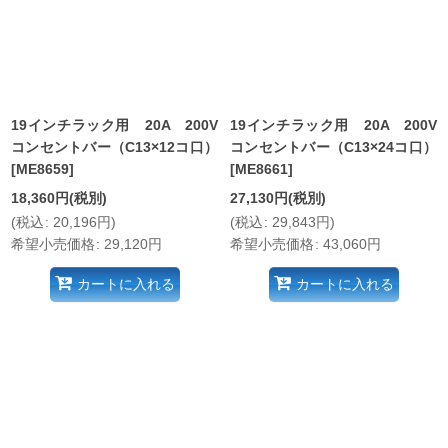
絞り込む
19インチラック用 20A 200V
19インチラック用 20A 200V
コンセントバー（C13×12コ口）
コンセントバー（C13×24コ口）
[
ME8659
]
[
ME8661
]
18,360
円
(税別)
27,130
円
(税別)
(
税込
:
20,196
円
)
(
税込
:
29,843
円
)
希望小売価格
:
29,120
円
希望小売価格
:
43,060
円
カートに入れる
カートに入れる