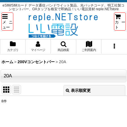
eSIM/SIMカード データ通信 パンドウイット製品、光パッチコード、明工社製コ
ンセントバー、OAタップを格安で即納品！いい電設資材 reple.NETstore
メニ
カー
ュー
ト
カテゴリ
マイページ
商品検索
ご利用案内
ホーム
>
200Vコンセントバー
>
20A
20A
表示順変更
閉じる
8
件
表示数
:
並び順
: