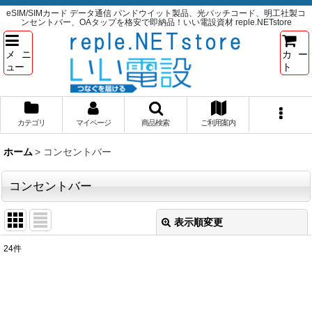
eSIM/SIMカード データ通信 パンドウイット製品、光パッチコード、明工社製コ
ンセントバー、OAタップを格安で即納品！いい電設資材 reple.NETstore
メニ
カー
ュー
ト
カテゴリ
マイページ
商品検索
ご利用案内
ホーム
>
コンセントバー
コンセントバー
表示順変更
閉じる
24
件
サブカテゴリ
:
表示数
: