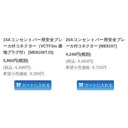
15Aコンセントバー用安全ブレ
20Aコンセントバー用安全ブレ
ーカ付コネクター（VCTF3m 接
ーカ付コネクター
[
ME8107
]
地プラグ付）
[
ME8106TJ3
]
4,240
円
(税別)
5,860
円
(税別)
(
税込
:
4,664
円
)
(
税込
:
6,446
円
)
希望小売価格
:
6,720
円
希望小売価格
:
9,280
円
カートに入れる
カートに入れる