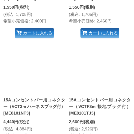
1,550
円
(税別)
1,550
円
(税別)
(
税込
:
1,705
円
)
(
税込
:
1,705
円
)
希望小売価格
:
2,460
円
希望小売価格
:
2,460
円
カートに入れる
カートに入れる
15Aコンセントバー用コネクタ
15Aコンセントバー用コネクタ
ー（VCT3m ハーネスプラグ付）
ー（VCTF3m 接地プラグ付）
[
ME8101NT3
]
[
ME8101TJ3
]
4,440
円
(税別)
2,660
円
(税別)
(
税込
:
4,884
円
)
(
税込
:
2,926
円
)