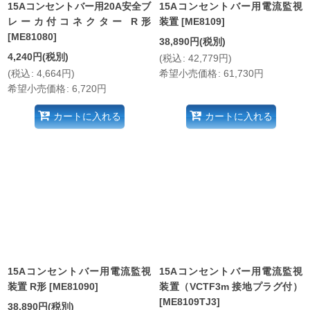
15Aコンセントバー用20A安全ブ
15Aコンセントバー用電流監視
レーカ付コネクター R形
装置
[
ME8109
]
[
ME81080
]
38,890
円
(税別)
4,240
円
(税別)
(
税込
:
42,779
円
)
(
税込
:
4,664
円
)
希望小売価格
:
61,730
円
希望小売価格
:
6,720
円
カートに入れる
カートに入れる
15Aコンセントバー用電流監視
15Aコンセントバー用電流監視
装置 R形
[
ME81090
]
装置（VCTF3m 接地プラグ付）
[
ME8109TJ3
]
38,890
円
(税別)