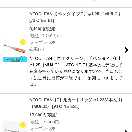
NEOCLEAN【ペンタイプE】φ1.25｛MU/LC｝
[
ATC-NE-E1
]
8,400
円
(税別)
(
税込
:
9,240
円
)
オープン価格
在庫あり
NEOCLEAN（ネオクリーン）【ペンタイプE】
φ1.25｛MU/LC｝｜ATC-NE-E1 基本的に弊社にて
在庫を持っている商品になりますので、当日もし
くは翌日に出荷が可能です。 納期につきまして
は…
NEOCLEAN【E】用カートリッジ φ1.25(3本入り)
｛MU/LC｝
[
ATC-NE-ES1
]
17,600
円
(税別)
(
税込
:
19,360
円
)
オープン価格