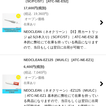
｛SC/FC/ST｝
[
ATC-NE-ES2
]
17,600
円
(税別)
(
税込
:
19,360
円
)
オープン価格
在庫あり
NEOCLEAN（ネオクリーン）【E】用カートリッ
ジ φ2.5(3本入り)｛SC/FC/ST｝｜ATC-NE-ES2 基
本的に弊社にて在庫を持っている商品になります
ので、当日もしくは翌日に出荷が可能で…
NEOCLEAN-EZ125｛MU/LC｝
[
ATC-NE-EZ1
]
6,400
円
(税別)
(
税込
:
7,040
円
)
オープン価格
在庫あり
NEOCLEAN（ネオクリーン）-EZ125｛MU/LC｝
｜ATC-NE-EZ1 基本的に弊社にて在庫を持ってい
る商品になりますので、当日もしくは翌日に出荷
が可能です。 納期につきましては、お気軽にご…