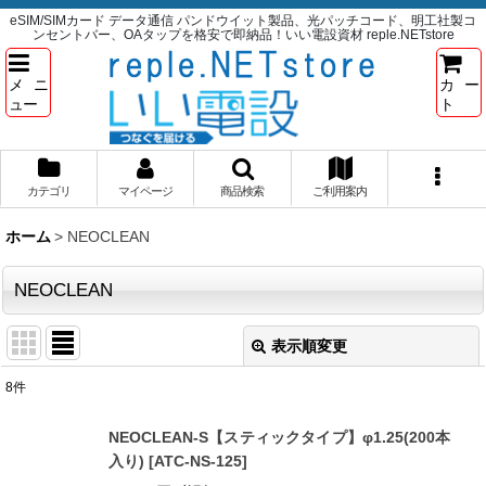
eSIM/SIMカード データ通信 パンドウイット製品、光パッチコード、明工社製コ
ンセントバー、OAタップを格安で即納品！いい電設資材 reple.NETstore
メニ
カー
ュー
ト
カテゴリ
マイページ
商品検索
ご利用案内
ホーム
>
NEOCLEAN
NEOCLEAN
表示順変更
閉じる
8
件
表示数
:
NEOCLEAN-S【スティックタイプ】φ1.25(200本
入り)
[
ATC-NS-125
]
並び順
: