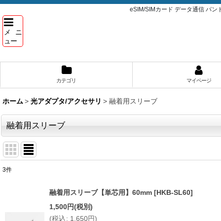
eSIM/SIMカード データ通信 
メニ
ュー
カテゴリ
マイページ
ホーム
>
光アダプタ/アクセサリ
>
融着用スリーブ
融着用スリーブ
3
件
表示数
:
融着用スリーブ【単芯用】60mm
[
HKB-SL60
]
並び順
:
1,500
円
(税別)
(
税込
:
1,650
円
)