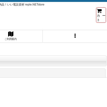
電設資材 reple.NETstore
カー
ト
ご利用案内
閉じる