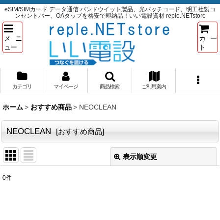
eSIM/SIMカード データ通信 パンドウイット製品、光パッチコード、明工社製コ
ンセントバー、OAタップを格安で即納品！いい電設資材 reple.NETstore
メニ
カー
ュー
ト
カテゴリ
マイページ
商品検索
ご利用案内
ホーム
>
おすすめ商品
>
NEOCLEAN
NEOCLEAN
[
おすすめ商品
]
表示順変更
閉じる
0
件
表示数
:
並び順
: