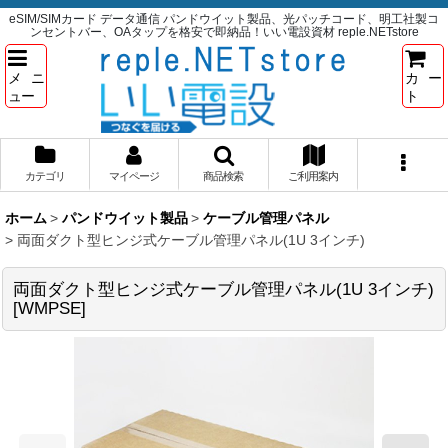
eSIM/SIMカード データ通信 パンドウイット製品、光パッチコード、明工社製コ
ンセントバー、OAタップを格安で即納品！いい電設資材 reple.NETstore
メニ
カー
ュー
ト
カテゴリ
マイページ
商品検索
ご利用案内
ホーム
>
パンドウイット製品
>
ケーブル管理パネル
>
両面ダクト型ヒンジ式ケーブル管理パネル(1U 3インチ)
両面ダクト型ヒンジ式ケーブル管理パネル(1U 3インチ)
[
WMPSE
]