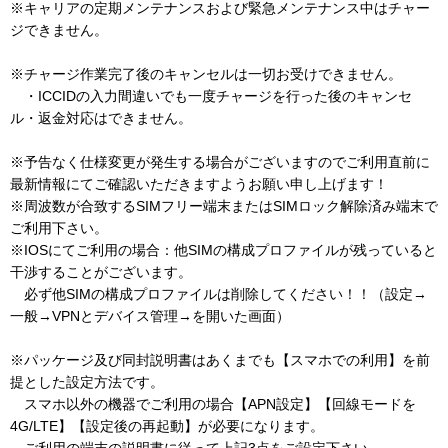
※キャリアの定期メンテナンスおよび緊急メンテナンス中はチャー
ジできません。
※チャージ作業完了後のキャンセルは一切お受けできません。
・ICCIDの入力間違いでも一度チャージを行った後のキャンセ
ル・返金対応はできません。
※予告なく仕様変更が発生する場合がございますのでご利用直前に
最新情報にてご確認いただきますようお願い申し上げます！
※周波数が合致するSIMフリー端末またはSIMロック解除済み端末で
ご利用下さい。
※IOSにてご利用の場合：他SIMの構成プロファイルが残っていると
干渉することがございます。
必ず他SIMの構成プロファイルは削除してください！！（設定→
一般→VPNとデバイス管理→を開いた画面）
※パッケージ及び同封説明書はあくまでも【スマホでの利用】を前
提とした設定方法です。
スマホ以外の機器でご利用の場合【APN設定】【回線モードを
4G/LTE】【設定後の再起動】が必要になります。
ご利用の端末の説明書に従って上記3点をご設定下さい。