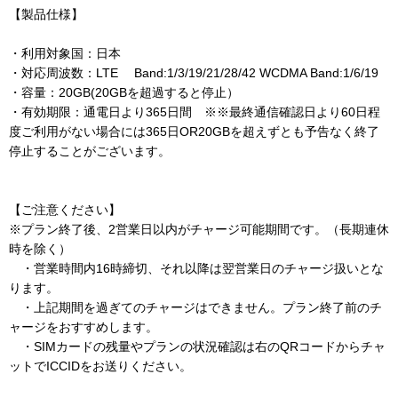
【製品仕様】
・利用対象国：日本
・対応周波数：LTE Band:1/3/19/21/28/42 WCDMA Band:1/6/19
・容量：20GB(20GBを超過すると停止）
・有効期限：通電日より365日間 ※※最終通信確認日より60日程
度ご利用がない場合には365日OR20GBを超えずとも予告なく終了
停止することがございます。
【ご注意ください】
※プラン終了後、2営業日以内がチャージ可能期間です。（長期連休
時を除く）
・営業時間内16時締切、それ以降は翌営業日のチャージ扱いとな
ります。
・上記期間を過ぎてのチャージはできません。プラン終了前のチ
ャージをおすすめします。
・SIMカードの残量やプランの状況確認は右のQRコードからチャ
ットでICCIDをお送りください。