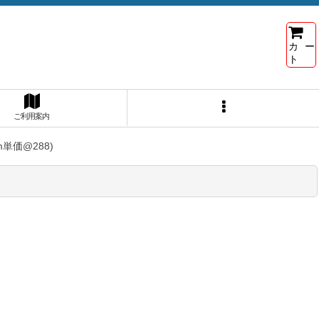
カー
ト
ご利用案内
m単価@288)