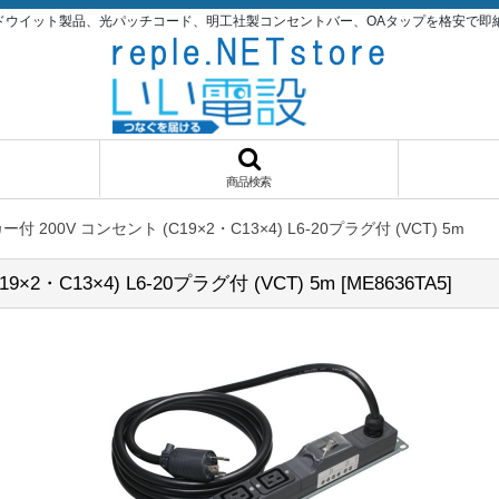
パンドウイット製品、光パッチコード、明工社製コンセントバー、OAタップを格安で即納品！いい
商品検索
00V コンセント (C19×2・C13×4) L6-20プラグ付 (VCT) 5m
・C13×4) L6-20プラグ付 (VCT) 5m
[
ME8636TA5
]