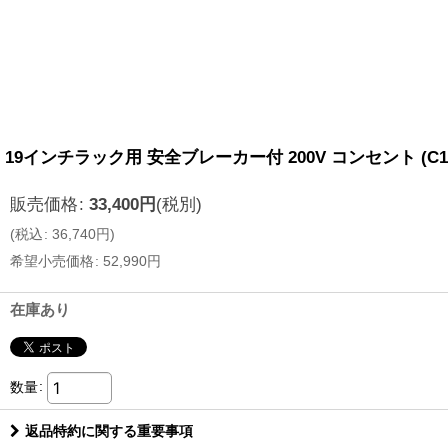
19インチラック用 安全ブレーカー付 200V コンセント (C19×2・
販売価格
:
33,400
円
(税別)
(
税込
:
36,740
円
)
希望小売価格
:
52,990
円
在庫あり
数量
:
返品特約に関する重要事項