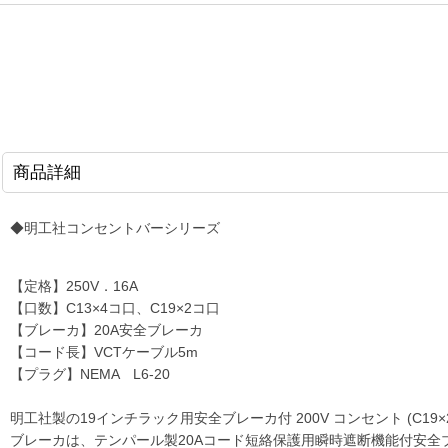
商品詳細
◆明工社コンセントバーシリーズ
【定格】250V．16A
【口数】C13×4コ口、C19×2コ口
【ブレーカ】20A安全ブレーカ
【コード長】VCTケーブル5m
【プラグ】NEMA L6-20
明工社製の19インチラック用安全ブレーカ付 200V コンセント (C19×2・C1
ブレーカは、テンパール製20Aコード短絡保護用瞬時遮断機能付安全