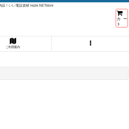
電設資材 reple.NETstore
カー
ト
ご利用案内