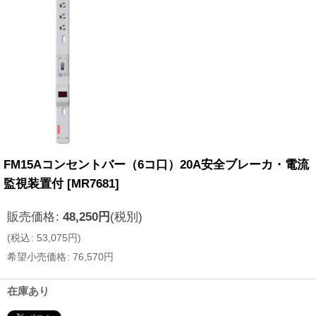
FM15Aコンセントバー（6コ口）20A安全ブレーカ・電流
監視装置付
[
MR7681
]
販売価格
:
48,250
円
(税別)
(
税込
:
53,075
円
)
希望小売価格
:
76,570
円
在庫あり