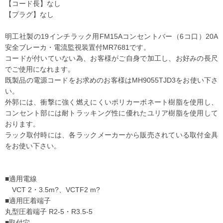
【コード長】なし
【プラグ】なし
明工社製の19インチラック用FM15Aコンセントバー（6コ口）20A
安全ブレーカ・電流監視装置付MR7681です。
コードが付いていない為、お客様がご自身で加工し、お好みの長尺
でご使用になれます。
既製品の電源コードをお求めのお客様はMH9055TJD3をお使い下さ
い。
外郭には、衝撃に強く燃えにくいポリカーボネート樹脂を使用し、
コンセント部には耐トラッキング性に優れたユリア樹脂を使用して
おります。
ラック取付時には、各ラックメーカーから販売されている取付金具
をお使い下さい。
■適用電線
VCT 2・3.5m?、VCTF2 m?
■適用圧着端子
丸型圧着端子 R2-5・R3.5-5
■取付穴