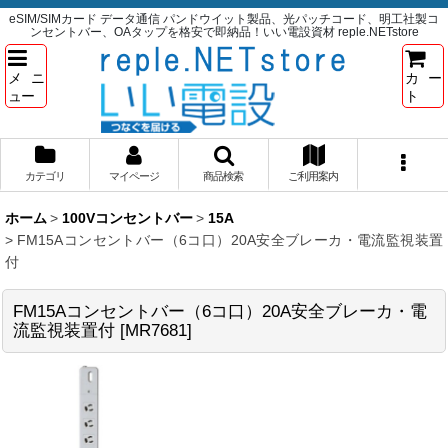
eSIM/SIMカード データ通信 パンドウイット製品、光パッチコード、明工社製コ
ンセントバー、OAタップを格安で即納品！いい電設資材 reple.NETstore
メニ
カー
ュー
ト
カテゴリ
マイページ
商品検索
ご利用案内
ホーム
>
100Vコンセントバー
>
15A
>
FM15Aコンセントバー（6コ口）20A安全ブレーカ・電流監視装置
付
FM15Aコンセントバー（6コ口）20A安全ブレーカ・電
流監視装置付
[
MR7681
]