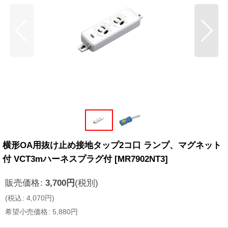
横形OA用抜け止め接地タップ2コ口 ランプ、マグネット
付 VCT3mハーネスプラグ付
[
MR7902NT3
]
販売価格
:
3,700
円
(税別)
(
税込
:
4,070
円
)
希望小売価格
:
5,880
円