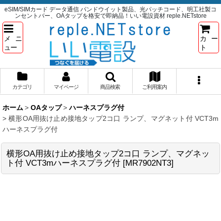
eSIM/SIMカード データ通信 パンドウイット製品、光パッチコード、明工社製コ
ンセントバー、OAタップを格安で即納品！いい電設資材 reple.NETstore
メニ
カー
ュー
ト
カテゴリ
マイページ
商品検索
ご利用案内
ホーム
>
OAタップ
>
ハーネスプラグ付
>
横形OA用抜け止め接地タップ2コ口 ランプ、マグネット付 VCT3m
ハーネスプラグ付
横形OA用抜け止め接地タップ2コ口 ランプ、マグネッ
ト付 VCT3mハーネスプラグ付
[
MR7902NT3
]