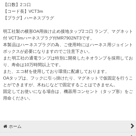
【口数】2コ口
【コード長】VCT3m
【プラグ】ハーネスプラグ
明工社製の横形OA用抜け止め接地タップ2コ口 ランプ、マグネット
付 VCT3mハーネスプラグ付MR7902NT3です。
本製品はハーネスプラグの為、ご使用時にはハーネス用ジョイント
ボックスが必要になりますのでご注意下さい。
また明工社の通電ランプは特別に開発したネオランプを採用してお
り、寿命は10万時間以上です。
また、エコ材を使用しており環境に配慮しております。
OAタップは、フックに引っ掛けたり、マグネットで仮固定を行うこ
とができますが、木ねじなどで固定することはできません。
固定してお使いになる場合は、機器用コンセント（タップ形）をご
用命ください。
ホーム