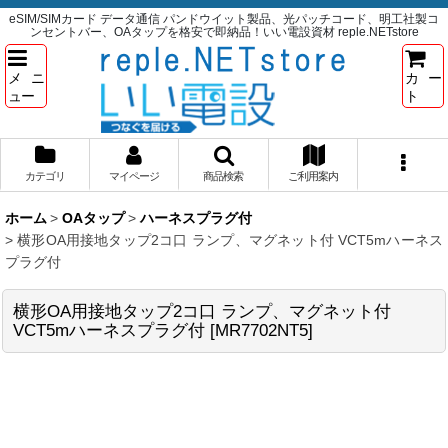
eSIM/SIMカード データ通信 パンドウイット製品、光パッチコード、明工社製コ
ンセントバー、OAタップを格安で即納品！いい電設資材 reple.NETstore
メニ
カー
ュー
ト
カテゴリ
マイページ
商品検索
ご利用案内
ホーム
>
OAタップ
>
ハーネスプラグ付
>
横形OA用接地タップ2コ口 ランプ、マグネット付 VCT5mハーネス
プラグ付
横形OA用接地タップ2コ口 ランプ、マグネット付
VCT5mハーネスプラグ付
[
MR7702NT5
]