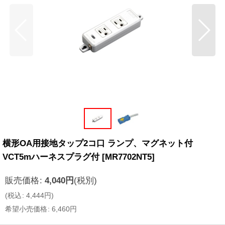
横形OA用接地タップ2コ口 ランプ、マグネット付
VCT5mハーネスプラグ付
[
MR7702NT5
]
販売価格
:
4,040
円
(税別)
(
税込
:
4,444
円
)
希望小売価格
:
6,460
円