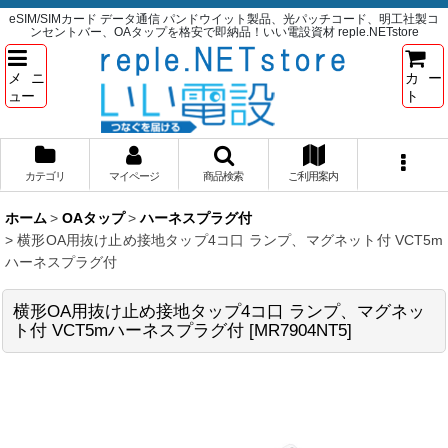
eSIM/SIMカード データ通信 パンドウイット製品、光パッチコード、明工社製コ
ンセントバー、OAタップを格安で即納品！いい電設資材 reple.NETstore
メニ
カー
ュー
ト
カテゴリ
マイページ
商品検索
ご利用案内
ホーム
>
OAタップ
>
ハーネスプラグ付
>
横形OA用抜け止め接地タップ4コ口 ランプ、マグネット付 VCT5m
ハーネスプラグ付
横形OA用抜け止め接地タップ4コ口 ランプ、マグネッ
ト付 VCT5mハーネスプラグ付
[
MR7904NT5
]