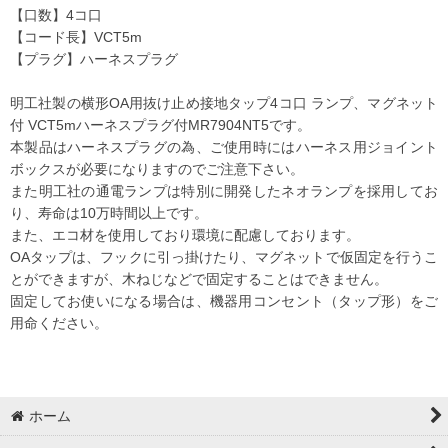
【口数】4コ口
【コード長】VCT5m
【プラグ】ハーネスプラグ
明工社製の横形OA用抜け止め接地タップ4コ口 ランプ、マグネット
付 VCT5mハーネスプラグ付MR7904NT5です。
本製品はハーネスプラグの為、ご使用時にはハーネス用ジョイント
ボックスが必要になりますのでご注意下さい。
また明工社の通電ランプは特別に開発したネオランプを採用してお
り、寿命は10万時間以上です。
また、エコ材を使用しており環境に配慮しております。
OAタップは、フックに引っ掛けたり、マグネットで仮固定を行うこ
とができますが、木ねじなどで固定することはできません。
固定してお使いになる場合は、機器用コンセント（タップ形）をご
用命ください。
ホーム