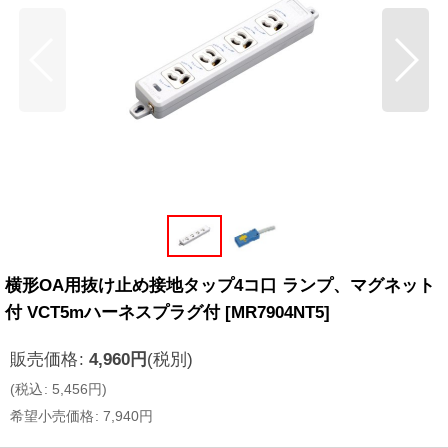
横形OA用抜け止め接地タップ4コ口 ランプ、マグネット
付 VCT5mハーネスプラグ付
[
MR7904NT5
]
販売価格
:
4,960
円
(税別)
(
税込
:
5,456
円
)
希望小売価格
:
7,940
円