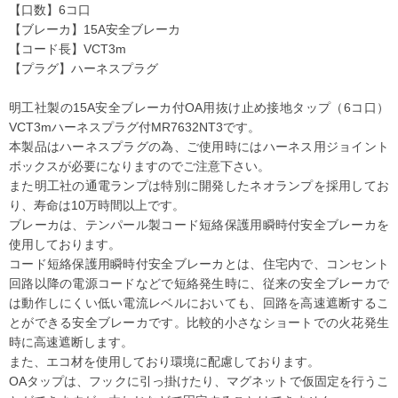
【口数】6コ口
【ブレーカ】15A安全ブレーカ
【コード長】VCT3m
【プラグ】ハーネスプラグ
明工社製の15A安全ブレーカ付OA用抜け止め接地タップ（6コ口）
VCT3mハーネスプラグ付MR7632NT3です。
本製品はハーネスプラグの為、ご使用時にはハーネス用ジョイント
ボックスが必要になりますのでご注意下さい。
また明工社の通電ランプは特別に開発したネオランプを採用してお
り、寿命は10万時間以上です。
ブレーカは、テンパール製コード短絡保護用瞬時付安全ブレーカを
使用しております。
コード短絡保護用瞬時付安全ブレーカとは、住宅内で、コンセント
回路以降の電源コードなどで短絡発生時に、従来の安全ブレーカで
は動作しにくい低い電流レベルにおいても、回路を高速遮断するこ
とができる安全ブレーカです。比較的小さなショートでの火花発生
時に高速遮断します。
また、エコ材を使用しており環境に配慮しております。
OAタップは、フックに引っ掛けたり、マグネットで仮固定を行うこ