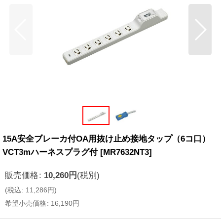
15A安全ブレーカ付OA用抜け止め接地タップ（6コ口）
VCT3mハーネスプラグ付
[
MR7632NT3
]
販売価格
:
10,260
円
(税別)
(
税込
:
11,286
円
)
希望小売価格
:
16,190
円