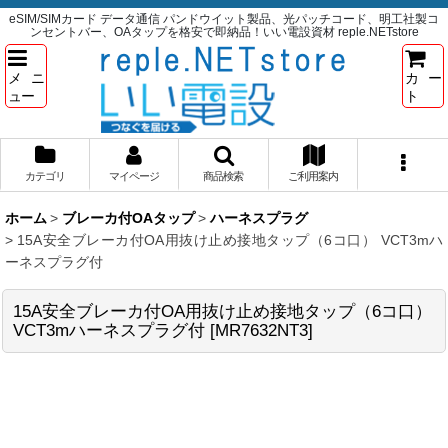
eSIM/SIMカード データ通信 パンドウイット製品、光パッチコード、明工社製コ
ンセントバー、OAタップを格安で即納品！いい電設資材 reple.NETstore
メニ
カー
ュー
ト
カテゴリ
マイページ
商品検索
ご利用案内
ホーム
>
ブレーカ付OAタップ
>
ハーネスプラグ
>
15A安全ブレーカ付OA用抜け止め接地タップ（6コ口） VCT3mハ
ーネスプラグ付
15A安全ブレーカ付OA用抜け止め接地タップ（6コ口）
VCT3mハーネスプラグ付
[
MR7632NT3
]