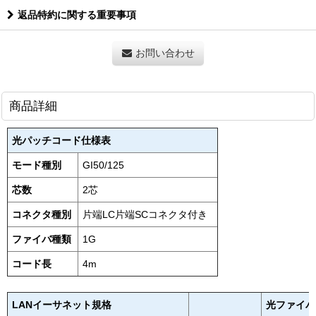
返品特約に関する重要事項
お問い合わせ
商品詳細
光パッチコード仕様表
モード種別
GI50/125
芯数
2芯
コネクタ種別
片端LC片端SCコネクタ付き
ファイバ種類
1G
コード長
4m
LANイーサネット規格
光ファイバ