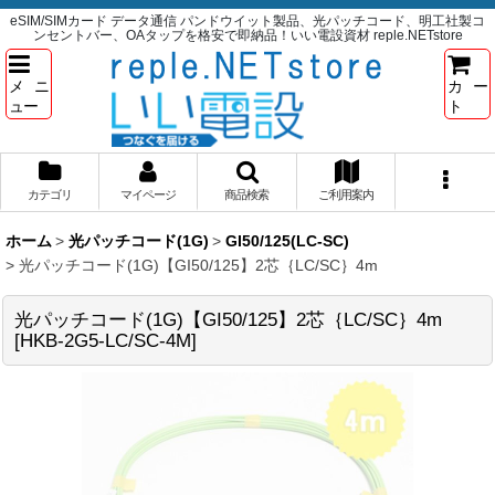
eSIM/SIMカード データ通信 パンドウイット製品、光パッチコード、明工社製コ
ンセントバー、OAタップを格安で即納品！いい電設資材 reple.NETstore
メニ
カー
ュー
ト
カテゴリ
マイページ
商品検索
ご利用案内
ホーム
>
光パッチコード(1G)
>
GI50/125(LC-SC)
>
光パッチコード(1G)【GI50/125】2芯｛LC/SC｝4m
光パッチコード(1G)【GI50/125】2芯｛LC/SC｝4m
[
HKB-2G5-LC/SC-4M
]