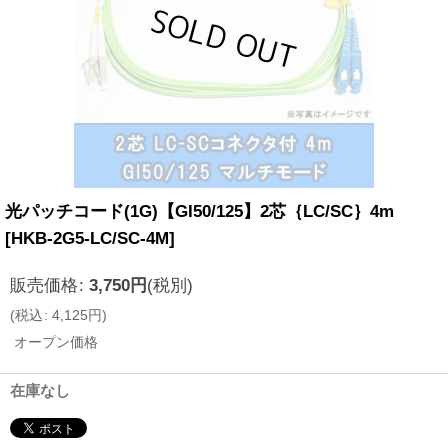
光パッチコード(1G)【GI50/125】2芯｛LC/SC｝4m
[
HKB-2G5-LC/SC-4M
]
販売価格
:
3,750
円
(税別)
(
税込
:
4,125
円
)
オープン価格
在庫なし