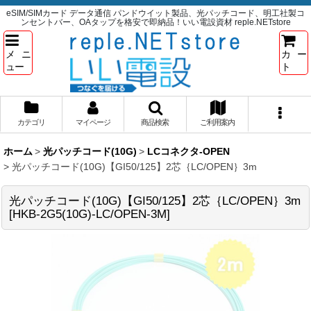
eSIM/SIMカード データ通信 パンドウイット製品、光パッチコード、明工社製コ
ンセントバー、OAタップを格安で即納品！いい電設資材 reple.NETstore
メニ
カー
ュー
ト
カテゴリ
マイページ
商品検索
ご利用案内
ホーム
>
光パッチコード(10G)
>
LCコネクタ-OPEN
>
光パッチコード(10G)【GI50/125】2芯｛LC/OPEN｝3m
光パッチコード(10G)【GI50/125】2芯｛LC/OPEN｝3m
[
HKB-2G5(10G)-LC/OPEN-3M
]