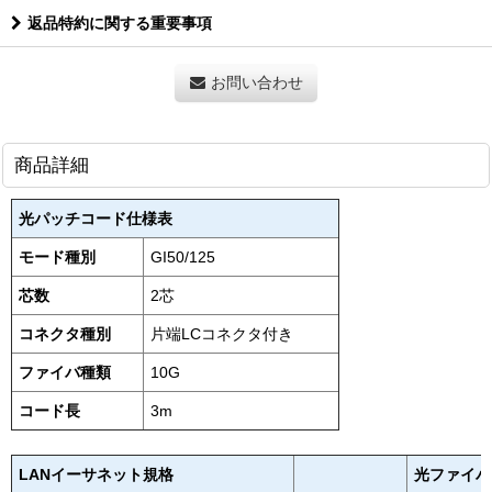
返品特約に関する重要事項
お問い合わせ
商品詳細
光パッチコード仕様表
モード種別
GI50/125
芯数
2芯
コネクタ種別
片端LCコネクタ付き
ファイバ種類
10G
コード長
3m
LANイーサネット規格
光ファイバ