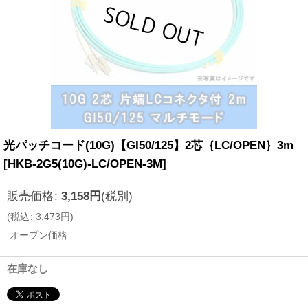
光パッチコード(10G)【GI50/125】2芯｛LC/OPEN｝3m
[
HKB-2G5(10G)-LC/OPEN-3M
]
販売価格
:
3,158
円
(税別)
(
税込
:
3,473
円
)
オープン価格
在庫なし