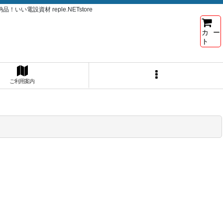
電設資材 reple.NETstore
カー
ト
ご利用案内