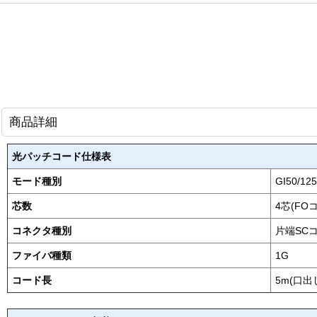
商品詳細
光パッチコード仕様表
モード種別
GI50/125
芯数
4芯(FO
コネクタ種別
片端SC
ファイバ種類
1G
コード長
5m(口出し