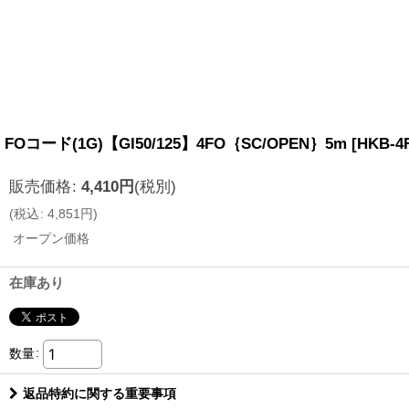
FOコード(1G)【GI50/125】4FO｛SC/OPEN｝5m
[
HKB-4
販売価格
:
4,410
円
(税別)
(
税込
:
4,851
円
)
オープン価格
在庫あり
数量
:
返品特約に関する重要事項