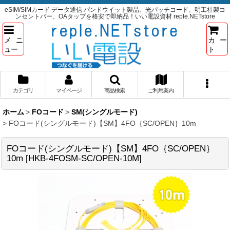
eSIM/SIMカード データ通信 パンドウイット製品、光パッチコード、明工社製コ
ンセントバー、OAタップを格安で即納品！いい電設資材 reple.NETstore
メニ
カー
ュー
ト
カテゴリ
マイページ
商品検索
ご利用案内
ホーム
>
FOコード
>
SM(シングルモード)
>
FOコード(シングルモード)【SM】4FO｛SC/OPEN｝10m
FOコード(シングルモード)【SM】4FO｛SC/OPEN｝
10m
[
HKB-4FOSM-SC/OPEN-10M
]