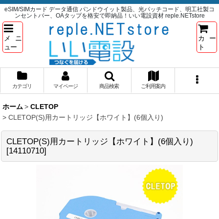
eSIM/SIMカード データ通信 パンドウイット製品、光パッチコード、明工社製コ
ンセントバー、OAタップを格安で即納品！いい電設資材 reple.NETstore
メニ
カー
ュー
ト
カテゴリ
マイページ
商品検索
ご利用案内
ホーム
>
CLETOP
>
CLETOP(S)用カートリッジ【ホワイト】(6個入り)
CLETOP(S)用カートリッジ【ホワイト】(6個入り)
[
14110710
]