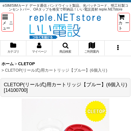
eSIM/SIMカード データ通信 パンドウイット製品、光パッチコード、明工社製コ
ンセントバー、OAタップを格安で即納品！いい電設資材 reple.NETstore
メニ
カー
ュー
ト
カテゴリ
マイページ
商品検索
ご利用案内
ホーム
>
CLETOP
>
CLETOP(リール式)用カートリッジ【ブルー】(6個入り)
CLETOP(リール式)用カートリッジ【ブルー】(6個入り)
[
14100700
]