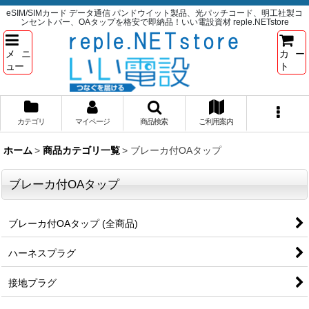
eSIM/SIMカード データ通信 パンドウイット製品、光パッチコード、明工社製コ
ンセントバー、OAタップを格安で即納品！いい電設資材 reple.NETstore
メニ
カー
ュー
ト
カテゴリ
マイページ
商品検索
ご利用案内
ホーム
>
商品カテゴリ一覧
>
ブレーカ付OAタップ
ブレーカ付OAタップ
ブレーカ付OAタップ (全商品)
ハーネスプラグ
接地プラグ