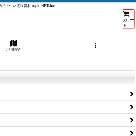
電設資材 reple.NETstore
カー
ト
ご利用案内