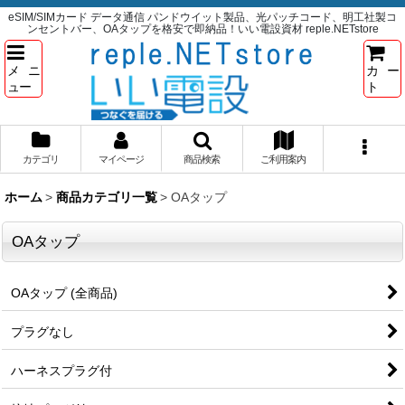
eSIM/SIMカード データ通信 パンドウイット製品、光パッチコード、明工社製コ
ンセントバー、OAタップを格安で即納品！いい電設資材 reple.NETstore
メニ
カー
ュー
ト
カテゴリ
マイページ
商品検索
ご利用案内
ホーム
>
商品カテゴリ一覧
>
OAタップ
OAタップ
OAタップ (全商品)
プラグなし
ハーネスプラグ付