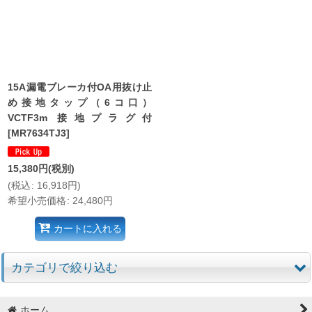
並び順
:
絞り込む
15A漏電ブレーカ付OA用抜け止
め接地タップ（6コ口）
VCTF3m 接地プラグ付
[
MR7634TJ3
]
15,380
円
(税別)
(
税込
:
16,918
円
)
希望小売価格
:
24,480
円
カートに入れる
カテゴリで絞り込む
ブレーカ付OAタップ (全商品)
ホーム