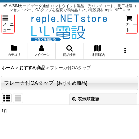
eSIM/SIMカード データ通信 パンドウイット製品、光パッチコード、明工社製コ
ンセントバー、OAタップを格安で即納品！いい電設資材 reple.NETstore
メニ
カー
ュー
ト
カテゴリ
マイページ
商品検索
ご利用案内
ホーム
>
おすすめ商品
>
ブレーカ付OAタップ
ブレーカ付OAタップ
[
おすすめ商品
]
表示順変更
閉じる
1
件
サブカテゴリ
:
表示数
: