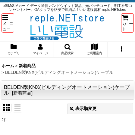
eSIM/SIMカード データ通信 パンドウイット製品、光パッチコード、明工社製コ
ンセントバー、OAタップを格安で即納品！いい電設資材 reple.NETstore
メニ
カー
ュー
ト
カテゴリ
マイページ
商品検索
ご利用案内
ホーム
>
新着商品
>
BELDEN製KNX(ビルディングオートメーション)ケーブル
BELDEN製KNX(ビルディングオートメーション)ケーブ
ル
[
新着商品
]
表示順変更
閉じる
2
件
表示数
: