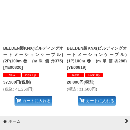
並び順
:
絞り込む
BELDEN製KNX(ビルディングオ
BELDEN製KNX(ビルディングオ
ートメーションケーブル)
ートメーションケーブル)
(2P)100m巻 (m単価@375)
(1P)100m巻 (m単価@288)
[
YE00820
]
[
YE00819
]
37,500
円
(税別)
28,800
円
(税別)
(
税込
:
41,250
円
)
(
税込
:
31,680
円
)
カートに入れる
カートに入れる
ホーム