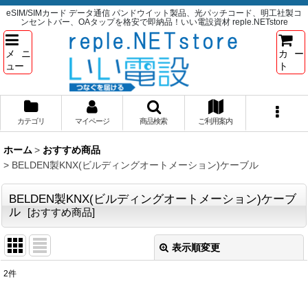
eSIM/SIMカード データ通信 パンドウイット製品、光パッチコード、明工社製コ
ンセントバー、OAタップを格安で即納品！いい電設資材 reple.NETstore
メニ
カー
ュー
ト
カテゴリ
マイページ
商品検索
ご利用案内
ホーム
>
おすすめ商品
>
BELDEN製KNX(ビルディングオートメーション)ケーブル
BELDEN製KNX(ビルディングオートメーション)ケーブ
ル
[
おすすめ商品
]
表示順変更
閉じる
2
件
表示数
: