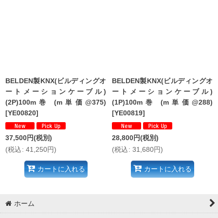
並び順
:
絞り込む
BELDEN製KNX(ビルディングオ
BELDEN製KNX(ビルディングオ
ートメーションケーブル)
ートメーションケーブル)
(2P)100m巻 (m単価@375)
(1P)100m巻 (m単価@288)
[
YE00820
]
[
YE00819
]
37,500
円
(税別)
28,800
円
(税別)
(
税込
:
41,250
円
)
(
税込
:
31,680
円
)
カートに入れる
カートに入れる
ホーム