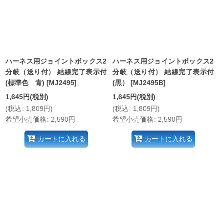
絞り込む
ハーネス用ジョイントボックス2
ハーネス用ジョイントボックス2
分岐（送り付） 結線完了表示付
分岐（送り付） 結線完了表示付
(標準色 青)
[
MJ2495
]
(黒）
[
MJ2495B
]
1,645
円
(税別)
1,645
円
(税別)
(
税込
:
1,809
円
)
(
税込
:
1,809
円
)
希望小売価格
:
2,590
円
希望小売価格
:
2,590
円
カートに入れる
カートに入れる