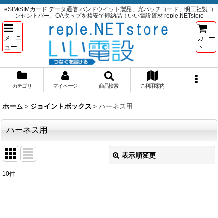
eSIM/SIMカード データ通信 パンドウイット製品、光パッチコード、明工社製コ
ンセントバー、OAタップを格安で即納品！いい電設資材 reple.NETstore
メニ
カー
ュー
ト
カテゴリ
マイページ
商品検索
ご利用案内
ホーム
>
ジョイントボックス
>
ハーネス用
ハーネス用
表示順変更
閉じる
10
件
表示数
:
並び順
: