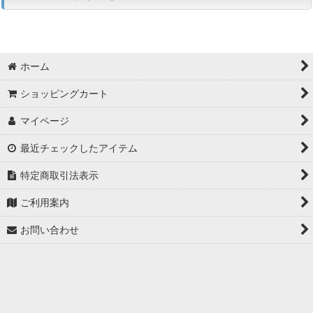
並び順
:
光パッチコード(OM4) (全商品)
SCコネクタ-SCコネクタ
絞り込む
ホーム
LCコネクタ-LCコネクタ
ショッピングカート
マイページ
LCコネクタ-SCコネクタ
最近チェックしたアイテム
MPOコネクタ
特定商取引法表示
ご利用案内
お問い合わせ