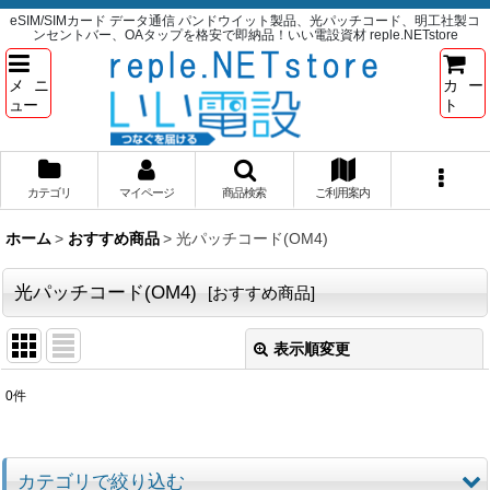
eSIM/SIMカード データ通信 パンドウイット製品、光パッチコード、明工社製コ
ンセントバー、OAタップを格安で即納品！いい電設資材 reple.NETstore
メニ
カー
ュー
ト
カテゴリ
マイページ
商品検索
ご利用案内
ホーム
>
おすすめ商品
>
光パッチコード(OM4)
光パッチコード(OM4)
[
おすすめ商品
]
表示順変更
閉じる
0
件
サブカテゴリ
:
表示数
:
カテゴリで絞り込む