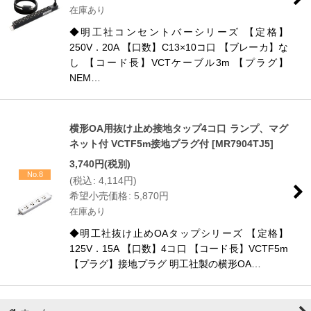
在庫あり
◆明工社コンセントバーシリーズ 【定格】
250V．20A 【口数】C13×10コ口 【ブレーカ】な
し 【コード長】VCTケーブル3m 【プラグ】
NEM…
横形OA用抜け止め接地タップ4コ口 ランプ、マグ
ネット付 VCTF5m接地プラグ付
[
MR7904TJ5
]
3,740
円
(税別)
No.8
(
税込
:
4,114
円
)
希望小売価格
:
5,870
円
在庫あり
◆明工社抜け止めOAタップシリーズ 【定格】
125V．15A 【口数】4コ口 【コード長】VCTF5m
【プラグ】接地プラグ 明工社製の横形OA…