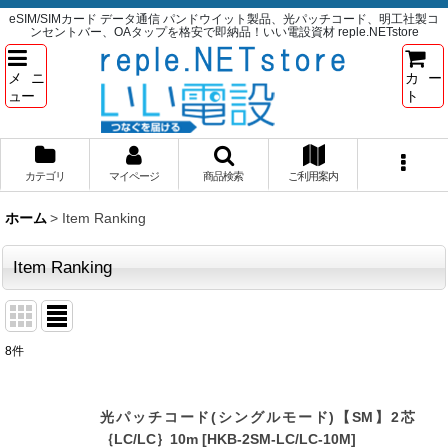
eSIM/SIMカード データ通信 パンドウイット製品、光パッチコード、明工社製コ
ンセントバー、OAタップを格安で即納品！いい電設資材 reple.NETstore
メニ
カー
ュー
ト
カテゴリ
マイページ
商品検索
ご利用案内
ホーム
>
Item Ranking
Item Ranking
8
件
光パッチコード(シングルモード)【SM】2芯
｛LC/LC｝10m
[
HKB-2SM-LC/LC-10M
]