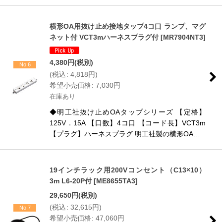
横形OA用抜け止め接地タップ4コ口 ランプ、マグ
ネット付 VCT3mハーネスプラグ付
[
MR7904NT3
]
4,380
円
(税別)
No.6
(
税込
:
4,818
円
)
希望小売価格
:
7,030
円
在庫あり
◆明工社抜け止めOAタップシリーズ 【定格】
125V．15A 【口数】4コ口 【コード長】VCT3m
【プラグ】ハーネスプラグ 明工社製の横形OA…
19インチラック用200Vコンセント（C13×10）
3m L6-20P付
[
ME8655TA3
]
29,650
円
(税別)
(
税込
:
32,615
円
)
No.7
希望小売価格
:
47,060
円