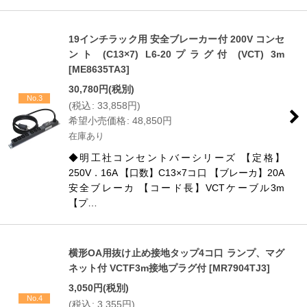
19インチラック用 安全ブレーカー付 200V コンセ
ント (C13×7) L6-20プラグ付 (VCT) 3m
[
ME8635TA3
]
30,780
円
(税別)
No.3
(
税込
:
33,858
円
)
希望小売価格
:
48,850
円
在庫あり
◆明工社コンセントバーシリーズ 【定格】
250V．16A 【口数】C13×7コ口 【ブレーカ】20A
安全ブレーカ 【コード長】VCTケーブル3m
【プ…
横形OA用抜け止め接地タップ4コ口 ランプ、マグ
ネット付 VCTF3m接地プラグ付
[
MR7904TJ3
]
3,050
円
(税別)
No.4
(
税込
:
3,355
円
)