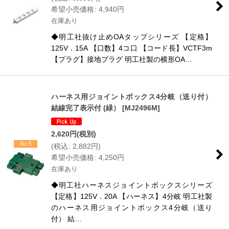
希望小売価格
:
4,940
円
在庫あり
◆明工社抜け止めOAタップシリーズ 【定格】
125V．15A 【口数】4コ口 【コード長】VCTF3m
【プラグ】接地プラグ 明工社製の横形OA…
ハーネス用ジョイントボックス4分岐（送り付）
結線完了表示付 (緑）
[
MJ2496M
]
2,620
円
(税別)
No.5
(
税込
:
2,882
円
)
希望小売価格
:
4,250
円
在庫あり
◆明工社ハーネスジョイントボックスシリーズ
【定格】125V．20A 【ハーネス】4分岐 明工社製
のハーネス用ジョイントボックス4分岐（送り
付） 結…