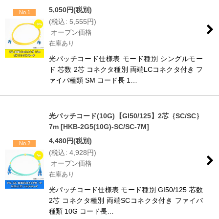
5,050
円
(税別)
No.1
(
税込
:
5,555
円
)
オープン価格
在庫あり
光パッチコード仕様表 モード種別 シングルモー
ド 芯数 2芯 コネクタ種別 両端LCコネクタ付き フ
ァイバ種類 SM コード長 1…
光パッチコード(10G)【GI50/125】2芯｛SC/SC｝
7m
[
HKB-2G5(10G)-SC/SC-7M
]
4,480
円
(税別)
No.2
(
税込
:
4,928
円
)
オープン価格
在庫あり
光パッチコード仕様表 モード種別 GI50/125 芯数
2芯 コネクタ種別 両端SCコネクタ付き ファイバ
種類 10G コード長…