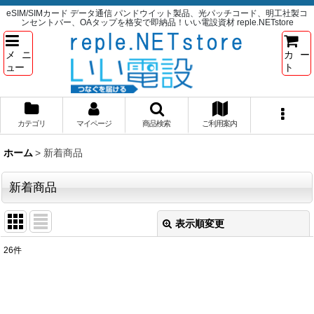
eSIM/SIMカード データ通信 パンドウイット製品、光パッチコード、明工社製コ
ンセントバー、OAタップを格安で即納品！いい電設資材 reple.NETstore
メニ
カー
ュー
ト
カテゴリ
マイページ
商品検索
ご利用案内
ホーム
>
新着商品
新着商品
表示順変更
閉じる
26
件
表示数
:
並び順
: