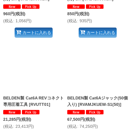
960
円
(税別)
850
円
(税別)
(
税込
:
1,056
円
)
(
税込
:
935
円
)
カートに入れる
カートに入れる
BELDEN製 Cat6A REVコネクト
BELDEN製 Cat6Aジャック(50個
専用圧着工具
[
RVUTT01
]
入り)
[
RVAMJKUEW-S1(50)
]
21,285
円
(税別)
67,500
円
(税別)
(
税込
:
23,413
円
)
(
税込
:
74,250
円
)