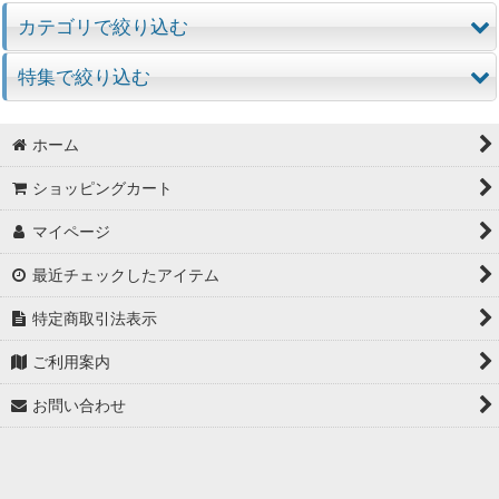
カテゴリで絞り込む
特集で絞り込む
BELDEN製Cat6A製品
BELDEN製KNX(ビルディングオートメーション)ケーブル
PVCタイプCat6Aケーブル
ホーム
ネットワークカメラ
エコタイプCat6Aケーブル
ショッピングカート
マイページ
パンドウイット製品
ノンハロゲン細径タイプCat.6Aパッチコード
最近チェックしたアイテム
光パッチコード(1G)
Cat6Aジャック
特定商取引法表示
光パッチコード(10G)
Cat6Aプラグ
ご利用案内
光パッチコード(OM4)
お問い合わせ
光パッチコード(SM)
FOコード