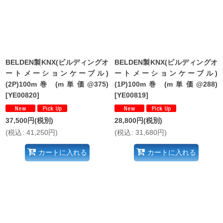
絞り込む
BELDEN製KNX(ビルディングオ
BELDEN製KNX(ビルディングオ
ートメーションケーブル)
ートメーションケーブル)
(2P)100m巻 (m単価@375)
(1P)100m巻 (m単価@288)
[
YE00820
]
[
YE00819
]
37,500
円
(税別)
28,800
円
(税別)
(
税込
:
41,250
円
)
(
税込
:
31,680
円
)
カートに入れる
カートに入れる