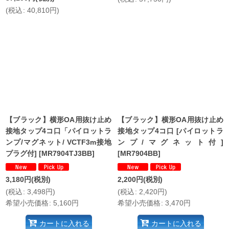
(
税込
:
40,810
円
)
【ブラック】横形OA用抜け止め
【ブラック】横形OA用抜け止め
接地タップ4コ口「パイロットラ
接地タップ4コ口 [パイロットラ
ンプ/マグネット/ VCTF3m接地
ンプ/マグネット付]
プラグ付]
[
MR7904TJ3BB
]
[
MR7904BB
]
3,180
円
(税別)
2,200
円
(税別)
(
税込
:
3,498
円
)
(
税込
:
2,420
円
)
希望小売価格
:
5,160
円
希望小売価格
:
3,470
円
カートに入れる
カートに入れる