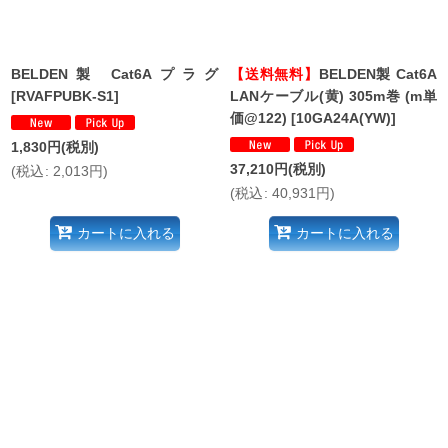
BELDEN製 Cat6Aプラグ
【送料無料】
BELDEN製 Cat6A
[
RVAFPUBK-S1
]
LANケーブル(黄) 305m巻 (m単
価@122)
[
10GA24A(YW)
]
1,830
円
(税別)
37,210
円
(税別)
(
税込
:
2,013
円
)
(
税込
:
40,931
円
)
カートに入れる
カートに入れる