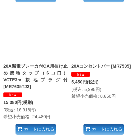
20A漏電ブレーカ付OA用抜け止
20Aコンセントバー
[
MR7535
]
め接地タップ（6コ口）
VCTF3m 接地プラグ付
5,450
円
(税別)
[
MR7635TJ3
]
(
税込
:
5,995
円
)
希望小売価格
:
8,650
円
15,380
円
(税別)
(
税込
:
16,918
円
)
希望小売価格
:
24,480
円
カートに入れる
カートに入れる